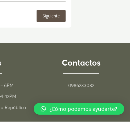
Siguiente
s
Contactos
 – 6PM
0986233082
M–12PM
¿Cómo podemos ayudarte?
a República
contacto@clinicadebruxismo.com
r