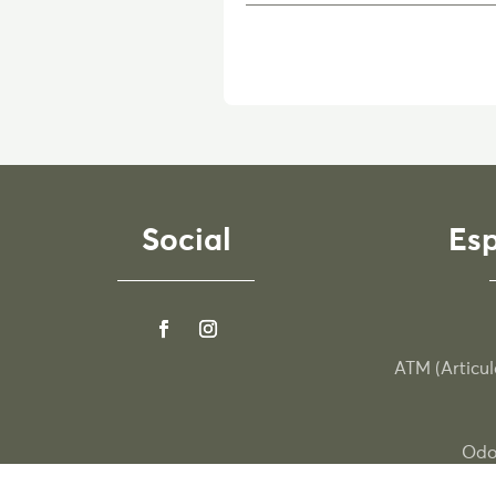
Social
Esp
ATM (Articu
Odo
Eq